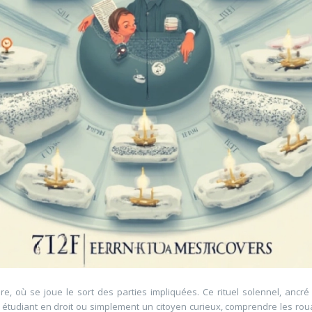
e, où se joue le sort des parties impliquées. Ce rituel solennel, ancr
n étudiant en droit ou simplement un citoyen curieux, comprendre les rou