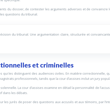
ments du dossier, de contester les arguments adverses et de convaincre l
 les questions du tribunal.
 décision du tribunal. Une argumentation claire, structurée et convaincan
tionnelles et criminelles
s qui les distinguent des audiences civiles. En matière correctionnelle, 
agistrats professionnels, tandis que la cour d’assises inclut un jury popul
s solennelle. La cour d’assises examine en détail la personnalité de l’accu
tif dans les débats.
our les jurés de poser des questions aux accusés et aux témoins, par l’int