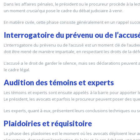
Dans les affaires pénales, le président ou le procureur procède à la lec
un moment
crucial
qui pose le cadre du débat judiciaire à venir.
En matière civile, cette phase consiste généralement en un rappel succin
Interrogatoire du prévenu ou de l’accus
L’interrogatoire du prévenu ou de l’accusé est un moment clé de l’audien
doit être mené de manière impartiale, en respectant les droits de la dé
L’accusé a le droit de garder le silence, mais ses déclarations peuvent a
le cadre légal.
Audition des témoins et experts
Les témoins et experts sont ensuite appelés à la barre pour apporter le
Le président, les avocats et parfois le procureur peuvent poser des qu
Les experts, quant à eux, présentent leurs conclusions techniques ou sci
Plaidoiries et réquisitoire
La phase des plaidoiries est le moment où les avocats déploient leur ar
réquisitoire, demandant l’application de la loi et, le cas échéant, une pe