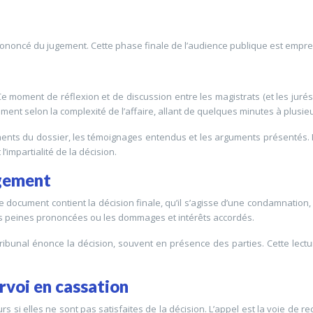
prononcé du jugement. Cette phase finale de l’audience publique est emprei
. Ce moment de réflexion et de discussion entre les magistrats (et les jur
ment selon la complexité de l’affaire, allant de quelques minutes à plusie
ents du dossier, les témoignages entendus et les arguments présentés. Il
’impartialité de la décision.
ugement
. Ce document contient la décision finale, qu’il s’agisse d’une condamnati
elles peines prononcées ou les dommages et intérêts accordés.
ribunal énonce la décision, souvent en présence des parties. Cette lectu
urvoi en cassation
 si elles ne sont pas satisfaites de la décision. L’appel est la voie de 