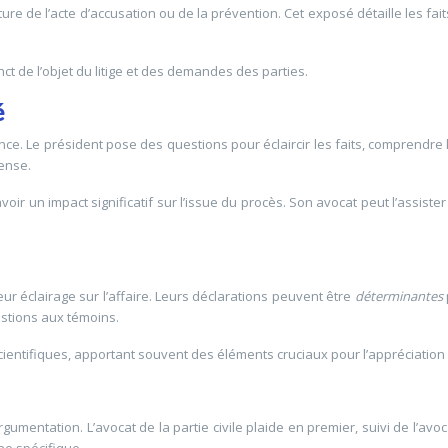
ture de l’acte d’accusation ou de la prévention. Cet exposé détaille les fai
ct de l’objet du litige et des demandes des parties.
é
ce. Le président pose des questions pour éclaircir les faits, comprendre l
fense.
voir un impact significatif sur l’issue du procès. Son avocat peut l’assiste
ur éclairage sur l’affaire. Leurs déclarations peuvent être
déterminantes
estions aux témoins.
entifiques, apportant souvent des éléments cruciaux pour l’appréciation de
gumentation. L’avocat de la partie civile plaide en premier, suivi de l’av
ine spécifique.