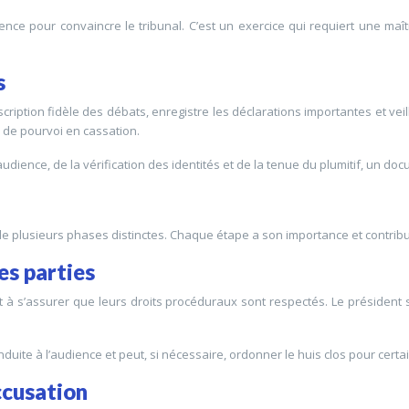
nce pour convaincre le tribunal. C’est un exercice qui requiert une maîtr
s
anscription fidèle des débats, enregistre les déclarations importantes et vei
u de pourvoi en cassation.
udience, de la vérification des identités et de la tenue du plumitif, un do
plusieurs phases distinctes. Chaque étape a son importance et contribue à
des parties
 et à s’assurer que leurs droits procéduraux sont respectés. Le présiden
uite à l’audience et peut, si nécessaire, ordonner le huis clos pour certa
accusation