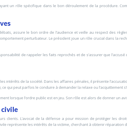
yant un rôle spécifique dans le bon déroulement de la procédure. Com
ives
es débats, assure le bon ordre de l’audience et veille au respect des règl
 comportement perturbateur. Le président joue un rôle crucial dans la rec
esponsabilité de rappeler les faits reprochés et de s’assurer que l’accusé
s intérêts de la société. Dans les affaires pénales, il présente l’accusation
loi, ce qui peut parfois le conduire à demander la relaxe ou l’acquittement s
nt lorsque l’ordre public est en jeu. Son rôle est alors de donner un avis i
 civile
urs clients. L’avocat de la défense a pour mission de protéger les droi
civile représente les intérêts de la victime, cherchant à obtenir réparation 