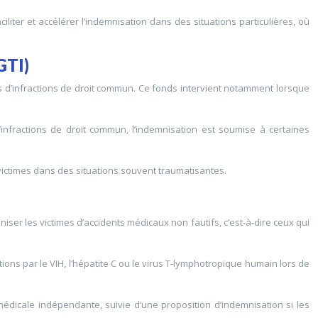
iliter et accélérer l’indemnisation dans des situations particulières, où
GTI)
s d’infractions de droit commun. Ce fonds intervient notamment lorsque
’infractions de droit commun, l’indemnisation est soumise à certaines
victimes dans des situations souvent traumatisantes.
iser les victimes d’accidents médicaux non fautifs, c’est-à-dire ceux qui
ons par le VIH, l’hépatite C ou le virus T-lymphotropique humain lors de
médicale indépendante, suivie d’une proposition d’indemnisation si les