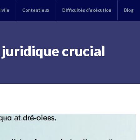
ivile
Contentieux
Difficultés d’exécution
Blog
uridique crucial