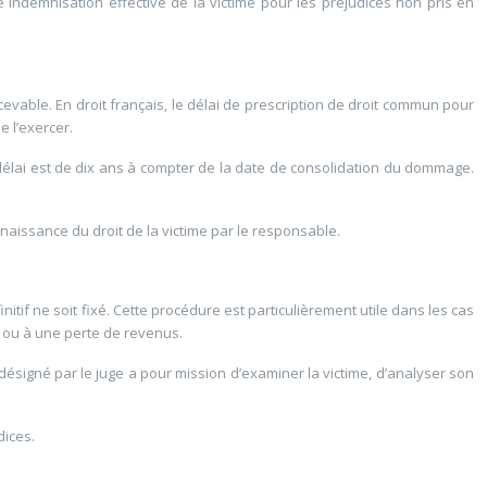
e indemnisation effective de la victime pour les préjudices non pris en
cevable. En droit français, le délai de prescription de droit commun pour
e l’exercer.
e délai est de dix ans à compter de la date de consolidation du dommage.
aissance du droit de la victime par le responsable.
if ne soit fixé. Cette procédure est particulièrement utile dans les cas
 ou à une perte de revenus.
t désigné par le juge a pour mission d’examiner la victime, d’analyser son
dices.