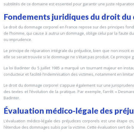
subtilités de ce domaine est essentiel pour garantir une juste réparatio
Fondements juridiques du droit d
Le droit du dommage corporel en France repose sur des principes fondame
de l’homme, qui cause à autrui un dommage, oblige celui par la faute duq
ou imprudence.
Le principe de réparation intégrale du préjudice, bien que non inscrit ex
elle se serait trouvée si le dommage ne s’était pas produit. Ce principe g
La loi Badinter du 5 juillet 1985 a marqué un tournant majeur en instau
conducteur et facilité l’indemnisation des victimes, notamment en limitan
Le droit du dommage corporel s’appuie également sur une jurisprudence a
des textes et l’évolution de la pratique. Par exemple, l’arrêt « Desma
Badinter.
Évaluation médico-légale des préju
L’évaluation médico-légale des préjudices corporels est une étape cr
l’étendue des dommages subis par la victime. Cette évaluation sert de 