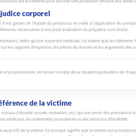
procédures est essentielle pour assurer une protection efficace des droits 
éjudice corporel
 Il est garant de l’équité du processus et veille à l’application du princip
es éléments nécessaires à une juste évaluation du préjudice sont réunis.
ntaires, telles qu’une expertise médicale, s’il estime que les éléments f
ur les rapports d’expertise, les pièces du dossier et les arguments des p
table et proportionnée, en tenant compte de la situation particulière de cha
éférence de la victime
ciaux (Sécurité sociale, mutuelles, etc.) qui ont versé des prestations à
s médicaux, les indemnités journalières ou les pensions d’invalidité.
au profit de la victime. Ce principe signifie que la victime est prioritair