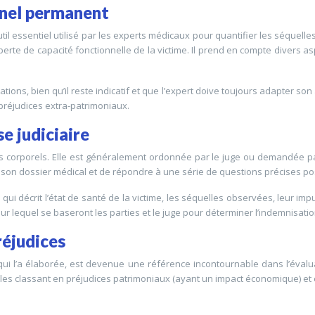
nnel permanent
util essentiel utilisé par les experts médicaux pour quantifier les séque
rte de capacité fonctionnelle de la victime. Il prend en compte divers aspe
ions, bien qu’il reste indicatif et que l’expert doive toujours adapter so
préjudices extra-patrimoniaux.
e judiciaire
es corporels. Elle est généralement ordonnée par le juge ou demandée pa
r son dossier médical et de répondre à une série de questions précises po
 qui décrit l’état de santé de la victime, les séquelles observées, leur impu
ur lequel se baseront les parties et le juge pour déterminer l’indemnisatio
réjudices
i l’a élaborée, est devenue une référence incontournable dans l’évaluat
les classant en préjudices patrimoniaux (ayant un impact économique) et 