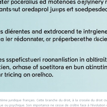
e juridique français. Cette branche du droit, à la croisée du droit civi
sique ou psychique. Son importance ne cesse de croître face à l’évoluti