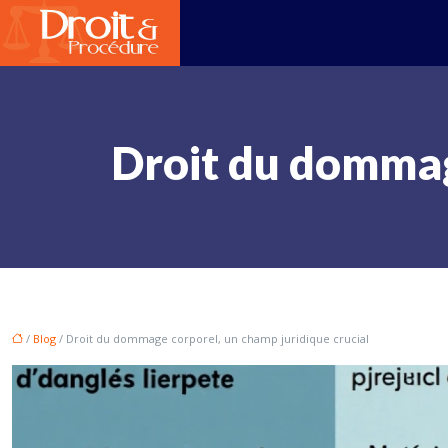
Droit du dommag
/
Blog
/ Droit du dommage corporel, un champ juridique crucial