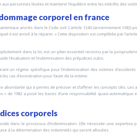
n aux personnes lésées et maintenir l’équilibre entre les intérêts des vic
u dommage corporel en france
ntaux ancrés dans le Code civil. L’article 1240 (anciennement 1382) pose l
uel il est arrivé à le réparer. » Cette disposition est complétée par l’ar
plicitement dans la loi, est un pilier essentiel reconnu par la jurisprudence
uide l’évaluation et l’indemnisation des préjudices subis.
rant un régime spécifique pour l’indemnisation des victimes d’accidents 
t les cas d’exonération pour faute de la victime.
bondante qui a permis de préciser et d’affiner les concepts clés. Les arr
res » de 1982 a posé les bases d’une responsabilité quasi-automatique en
dices corporels
uciale dans le processus d’indemnisation. Elle nécessite une expertise 
base à la détermination des indemnités qui seront allouées.