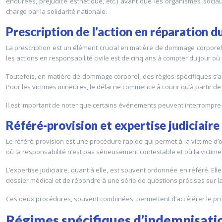
endurées, préjudice esthétique, etc.) avant que les organismes sociaux
charge par la solidarité nationale.
Prescription de l’action en réparation
La prescription est un élément crucial en matière de dommage corporel. E
les actions en responsabilité civile est de cinq ans à compter du jour où l
Toutefois, en matière de dommage corporel, des règles spécifiques s’app
Pour les victimes mineures, le délai ne commence à courir qu’à partir de 
Il est important de noter que certains événements peuvent interrompre
Référé-provision et expertise judiciaire
Le référé-provision est une procédure rapide qui permet à la victime d’
où la responsabilité n’est pas sérieusement contestable et où la victi
L’expertise judiciaire, quant à elle, est souvent ordonnée en référé. Ell
dossier médical et de répondre à une série de questions précises sur 
Ces deux procédures, souvent combinées, permettent d’accélérer le pro
Régimes spécifiques d’indemnisati