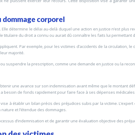
 ne puissent exercer leur recours. Cette disposition vise à garantir un
 du dommage corporel
lle détermine le délai au-delà duquel une action en justice n’est plus re
e titulaire du droit a connu ou aurait dû connaître les faits lui permettant d
liquent. Par exemple, pour les victimes d’accidents de la circulation, l
leur majorité.
 ou suspendre la prescription, comme une demande en justice ou la reconn
obtenir une avance sur son indemnisation avant même que le montant définit
me a besoin de fonds rapidement pour faire face à ses dépenses médicales
e vise à établir un bilan précis des préjudices subis par la victime. L’exper
la nature et l’étendue des dommages.
cessus d’indemnisation et de garantir une évaluation objective des préju
on des victimes