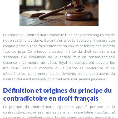
Le principe du contradictoire constitue l’une des pierres angulaires de
notre système judiciaire. Garant d’un procès équitable, il assure que
chaque partie puisse faire entendre sa voix et défendre ses intérêts
face au juge. Ce principe ancestral, hérité du droit romain, a su
s’adapter aux évolutions de la société tout en conservant son
essence : permettre un débat loyal et transparent devant les
tribunaux. Dans un contexte où la justice se modernise et se
dématérialise, comprendre les fondements et les applications du
contradictoire est essentiel pour tout acteur du monde juridique.
Définition et origines du principe du
contradictoire en droit français
Le principe du contradictoire, également appelé principe de la
contradiction, trouve ses racines dans la maxime latine
« audiatur et
altera pars »
, signifiant « que l’autre partie soit aussi entendue ».