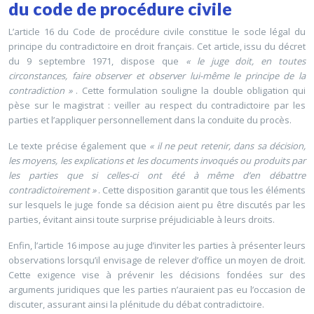
du code de procédure civile
L’article 16 du Code de procédure civile constitue le socle légal du
principe du contradictoire en droit français. Cet article, issu du décret
du 9 septembre 1971, dispose que
« le juge doit, en toutes
circonstances, faire observer et observer lui-même le principe de la
contradiction »
. Cette formulation souligne la double obligation qui
pèse sur le magistrat : veiller au respect du contradictoire par les
parties et l’appliquer personnellement dans la conduite du procès.
Le texte précise également que
« il ne peut retenir, dans sa décision,
les moyens, les explications et les documents invoqués ou produits par
les parties que si celles-ci ont été à même d’en débattre
contradictoirement »
. Cette disposition garantit que tous les éléments
sur lesquels le juge fonde sa décision aient pu être discutés par les
parties, évitant ainsi toute surprise préjudiciable à leurs droits.
Enfin, l’article 16 impose au juge d’inviter les parties à présenter leurs
observations lorsqu’il envisage de relever d’office un moyen de droit.
Cette exigence vise à prévenir les décisions fondées sur des
arguments juridiques que les parties n’auraient pas eu l’occasion de
discuter, assurant ainsi la plénitude du débat contradictoire.