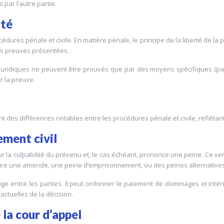
par l’autre partie.
ité
cédures pénale et civile. En matière pénale, le principe de la liberté de la
des preuves présentées.
its juridiques ne peuvent être prouvés que par des moyens spécifiques (par
er la preuve.
 des différences notables entre les procédures pénale et civile, reflétan
ement civil
ur la culpabilité du prévenu et, le cas échéant, prononce une peine. Ce verd
clure une amende, une peine d’emprisonnement, ou des peines alternatives
itige entre les parties. Il peut ordonner le paiement de dommages et intérêt
actuelles de la décision.
 la cour d’appel