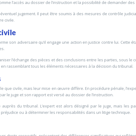
omme l’accès au dossier de l’instruction et la possibilité de demander des
entuel jugement. Il peut être soumis à des mesures de contrôle judiciair
e civile.
ivile
forme son adversaire qu’il engage une action en justice contre lui. Cette ét
es.
rganiser l’échange des pièces et des conclusions entre les parties, sous le
 et en rassemblant tous les éléments nécessaires à la décision du tribunal.
s
le que civile, mais leur mise en œuvre diffère. En procédure pénale, l’expe
par le juge et son rapport est versé au dossier de l’instruction.
aire auprès du tribunal. L’expert est alors désigné par le juge, mais le
 préjudice ou à déterminer les responsabilités dans un litige technique.
urs droits respectifs, présentent des différences significatives qui reflèt