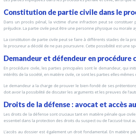
Constitution de partie civile dans le pr
Dans un procès pénal, la victime d’une infraction peut se constituer 
préjudice. La partie civile peut être une personne physique ou morale 
La constitution de partie civile peut se faire à différents stades de la p
le procureur a décidé de ne pas poursuivre. Cette possibilité est une sp
Demandeur et défendeur en procédure c
En procédure civile, les parties principales sont le demandeur, qui init
intérêts de la société, en matière civile, ce sont les parties elles-même
Le demandeur a la charge de prouver le bien-fondé de ses prétentions,
doit avoir la possibilité de discuter les arguments et les preuves de l’aut
Droits de la défense : avocat et accès a
Les droits de la défense sont cruciaux tant en matière pénale que civile
essentiel dans la protection des droits du suspect ou de l’accusé tout a
L’accès au dossier est également un droit fondamental. En matière pénal