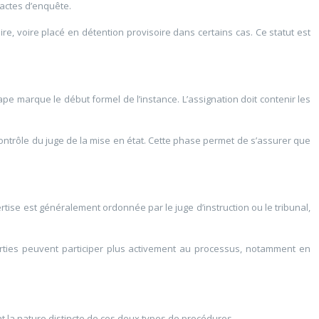
 actes d’enquête.
e, voire placé en détention provisoire dans certains cas. Ce statut est
ape marque le début formel de l’instance. L’assignation doit contenir les
 contrôle du juge de la mise en état. Cette phase permet de s’assurer que
rtise est généralement ordonnée par le juge d’instruction ou le tribunal,
s parties peuvent participer plus activement au processus, notamment en
ent la nature distincte de ces deux types de procédures.