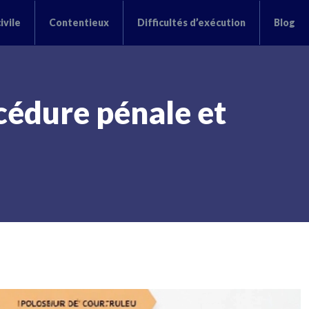
ivile
Contentieux
Difficultés d’exécution
Blog
cédure pénale et