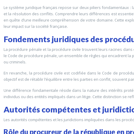
Le système juridique français repose sur deux piliers fondamentaux : la 
et la résolution des conflits. Comprendre leurs différences est essenti
en quête d’une meilleure compréhension de votre domaine. Cette explora
leur impact sur la société française.
Fondements juridiques des procédur
La procédure pénale et la procédure civile trouvent leurs racines dans d
le Code de procédure pénale, un ensemble de règles qui encadrent la p
ou criminels.
En revanche, la procédure civile est codifiée dans le Code de procédure
objectif est de rétablir l’équilibre entre les parties en conflit, souvent
Une différence fondamentale réside dans la nature des intérêts protégés
individus ou des entités impliqués dans un litige. Cette distinction se r
Autorités compétentes et juridicti
Les autorités compétentes et les juridictions impliquées dans les procéd
Rôle du procureur de la république en p