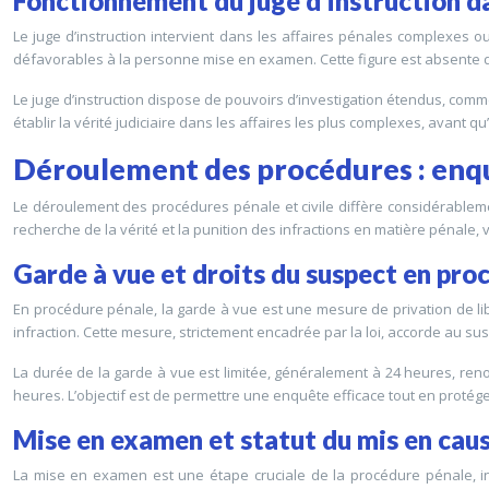
Fonctionnement du juge d’instruction da
Le juge d’instruction intervient dans les affaires pénales complexes ou
défavorables à la personne mise en examen. Cette figure est absente de 
Le juge d’instruction dispose de pouvoirs d’investigation étendus, comm
établir la vérité judiciaire dans les affaires les plus complexes, avant
Déroulement des procédures : enqu
Le déroulement des procédures pénale et civile diffère considérablemen
recherche de la vérité et la punition des infractions en matière pénale, ve
Garde à vue et droits du suspect en pro
En procédure pénale, la garde à vue est une mesure de privation de li
infraction. Cette mesure, strictement encadrée par la loi, accorde au suspe
La durée de la garde à vue est limitée, généralement à 24 heures, reno
heures. L’objectif est de permettre une enquête efficace tout en proté
Mise en examen et statut du mis en cau
La mise en examen est une étape cruciale de la procédure pénale, in