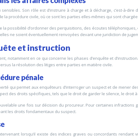
ns les affaires complexes
 sensibles. Son rôle est d’instruire à charge et à décharge, c’est-à-dir
la procédure civile, où ce sont les parties elles-mêmes qui sont chargées
e la possibilité d’ordonner des perquisitions, des écoutes téléphoniques, 
 qu’elles ne soient éventuellement renvoyées devant une juridiction de juge
ête et instruction
t, notamment en ce qui concerne les phases d’enquête et d’instruction. C
rsus la résolution des litiges entre parties en matière civile.
cédure pénale
berté qui permet aux enquêteurs d’interroger un suspect et de mener de
ct des droits spécifiques, tels que le droit de garder le silence, le droit à
uvelable une fois sur décision du procureur. Pour certaines infractions 
geant les droits fondamentaux du suspect.
se
tervenant lorsqu’il existe des indices graves ou concordants rendant v