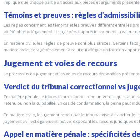
implique que chaque partie ait accès aux pièces et arguments présentés 
Témoins et preuves : règles d’admissibil
Les règles concernant les témoins et les preuves diffèrent entre les pro
ait été obtenu légalement. Le juge pénal apprécie librement la valeur 
En matière civile, les règles de preuve sont plus strictes. Certains fa
matière civile, c’est généralement à celui qui allègue un fait d’en apport
Jugement et voies de recours
Le processus de jugement et les voies de recours disponibles présentent
Verdict du tribunal correctionnel vs jug
En matière pénale, le tribunal correctionnel rend un verdict qui statue s
retenu ou non la culpabilité. En cas de condamnation, la peine peut in
En matière civile, le jugement rendu par le tribunal vise à trancher le l
jugement civil est également motivé, exposant les raisons juridiques et f
Appel en matière pénale : spécificités de