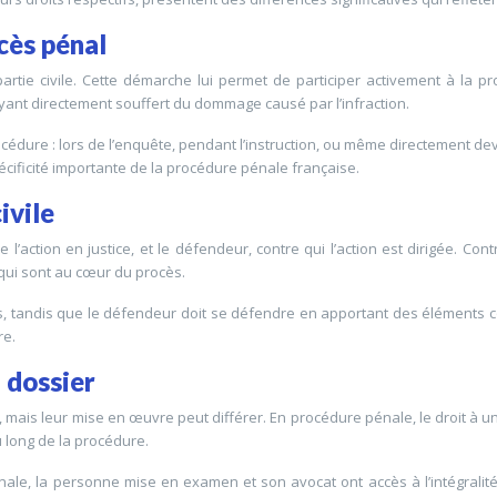
ocès pénal
partie civile. Cette démarche lui permet de participer activement à la
ayant directement souffert du dommage causé par l’infraction.
rocédure : lors de l’enquête, pendant l’instruction, ou même directement deva
écificité importante de la procédure pénale française.
ivile
ie l’action en justice, et le défendeur, contre qui l’action est dirigée. C
s qui sont au cœur du procès.
 tandis que le défendeur doit se défendre en apportant des éléments con
re.
u dossier
, mais leur mise en œuvre peut différer. En procédure pénale, le droit à un
u long de la procédure.
e, la personne mise en examen et son avocat ont accès à l’intégralité du