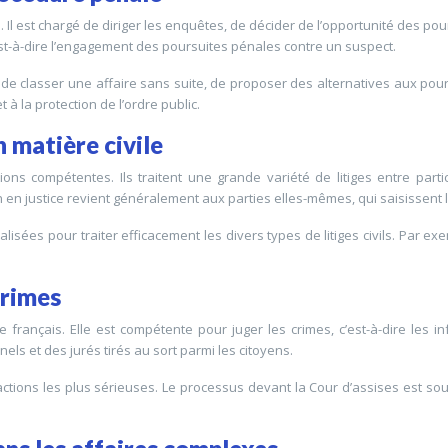
 Il est chargé de diriger les enquêtes, de décider de l’opportunité des pour
est-à-dire l’engagement des poursuites pénales contre un suspect.
de classer une affaire sans suite, de proposer des alternatives aux pou
t à la protection de l’ordre public.
 matière civile
ctions compétentes. Ils traitent une grande variété de litiges entre part
 en justice revient généralement aux parties elles-mêmes, qui saisissent le 
isées pour traiter efficacement les divers types de litiges civils. Par exe
crimes
français. Elle est compétente pour juger les crimes, c’est-à-dire les in
nels et des jurés tirés au sort parmi les citoyens.
 infractions les plus sérieuses. Le processus devant la Cour d’assises est so