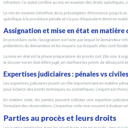
infraction. Ce statut confère au mis en examen des droits spécifiques, c
Le mis en examen bénéficie de la présomption d’innocence jusqu’à un év
spécifique à la procédure pénale et n’a pas d’équivalent direct en matièr
Assignation et mise en état en matière c
En procédure civile, l’assignation est l’acte par lequel le demandeur in
prétentions du demandeur et les moyens sur lesquels elles sont fondé
La mise en état est la phase préparatoire du procès civil. Elle vise à o
le dossier est en état d’être jugé, en clarifiant les points de désaccord
Expertises judiciaires : pénales vs civile
Les expertises judiciaires jouent un rôle important tant en matière péna
pour éclaircir des points techniques ou scientifiques. L’expert est choisi 
En matière civile, les parties peuvent solliciter une expertise judici
formulant des observations. L’expertise civile vise souvent à évaluer un
Parties au procès et leurs droits
Les parties impliquées dans les procédures pénale et civile, ainsi que le