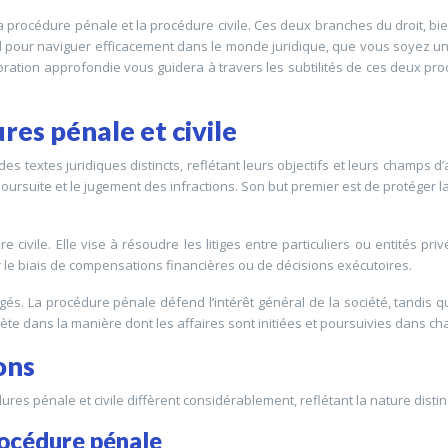
procédure pénale et la procédure civile. Ces deux branches du droit, bien 
el pour naviguer efficacement dans le monde juridique, que vous soyez un 
tion approfondie vous guidera à travers les subtilités de ces deux procéd
es pénale et civile
es textes juridiques distincts, reflétant leurs objectifs et leurs champs d
oursuite et le jugement des infractions. Son but premier est de protéger
 civile. Elle vise à résoudre les litiges entre particuliers ou entités pr
 par le biais de compensations financières ou de décisions exécutoires.
. La procédure pénale défend l’intérêt général de la société, tandis que
eflète dans la manière dont les affaires sont initiées et poursuivies dans 
ons
ures pénale et civile diffèrent considérablement, reflétant la nature disti
rocédure pénale