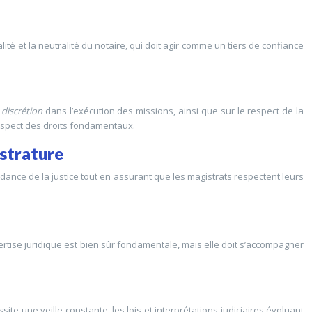
ité et la neutralité du notaire, qui doit agir comme un tiers de confiance
a
discrétion
dans l’exécution des missions, ainsi que sur le respect de la
 respect des droits fondamentaux.
istrature
ndance de la justice tout en assurant que les magistrats respectent leurs
rtise juridique est bien sûr fondamentale, mais elle doit s’accompagner
ite une veille constante, les lois et interprétations judiciaires évoluant