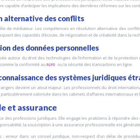
re capable d’anticiper les implications des dernières réformes sur les cont
 alternative des conflits
rôle de médiateur. Les compétences en résolution alternative des confli
equiert des capacités d’écoute, de négociation et de créativité dans la rec
tion des données personnelles
e autour du droit des technologies de l’information et de la protectio
s comme la conformité au
ou la sécurité des transactions en ligne.
RGPD
t connaissance des systèmes juridiques ét
gers devient un atout majeur. Les professionnels du droit international
 particulièrement valorisée dans les cabinets d’affaires internationaux et 
le et assurance
ice des professions juridiques. Elle engage les praticiens à répondre de
esponsabilité, la souscription à une assurance professionnelle est général
és : erreur dans un conseil juridique, non-respect d’un délai de procé