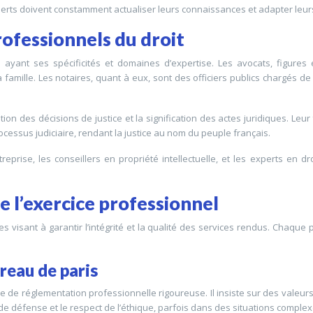
xperts doivent constamment actualiser leurs connaissances et adapter leurs
rofessionnels du droit
ayant ses spécificités et domaines d’expertise. Les avocats, figure
la famille. Les notaires, quant à eux, sont des officiers publics chargés de 
on des décisions de justice et la signification des actes juridiques. Leur f
ocessus judiciaire, rendant la justice au nom du peuple français.
reprise, les conseillers en propriété intellectuelle, et les experts en droi
e l’exercice professionnel
es visant à garantir l’intégrité et la qualité des services rendus. Chaq
reau de paris
de réglementation professionnelle rigoureuse. Il insiste sur des valeurs
 de défense et le respect de l’éthique, parfois dans des situations comple