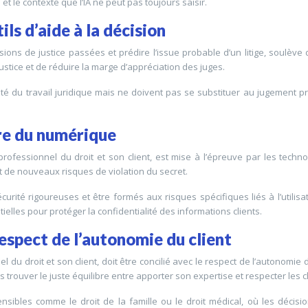
t le contexte que l’IA ne peut pas toujours saisir.
ils d’aide à la décision
cisions de justice passées et prédire l’issue probable d’un litige, soulèv
 justice et de réduire la marge d’appréciation des juges.
cité du travail juridique mais ne doivent pas se substituer au jugement pr
ère du numérique
e professionnel du droit et son client, est mise à l’épreuve par les tec
ent de nouveaux risques de violation du secret.
rité rigoureuses et être formés aux risques spécifiques liés à l’utilisa
les pour protéger la confidentialité des informations clients.
respect de l’autonomie du client
u droit et son client, doit être concilié avec le respect de l’autonomie du c
 trouver le juste équilibre entre apporter son expertise et respecter les ch
ensibles comme le droit de la famille ou le droit médical, où les déci