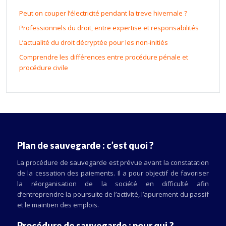
Peut on couper l’électricité pendant la treve hivernale ?
Professionnels du droit, entre expertise et responsabilités
L’actualité du droit décryptée pour les non-initiés
Comprendre les différences entre procédure pénale et
procédure civile
Plan de sauvegarde : c’est quoi ?
La procédure de sauvegarde est prévue avant la constatation
de la cessation des paiements. Il a pour objectif de favoriser
la réorganisation de la société en difficulté afin
d’entreprendre la poursuite de l’activité, l’apurement du passif
et le maintien des emplois.
Procédure de sauvegarde : pour qui ?